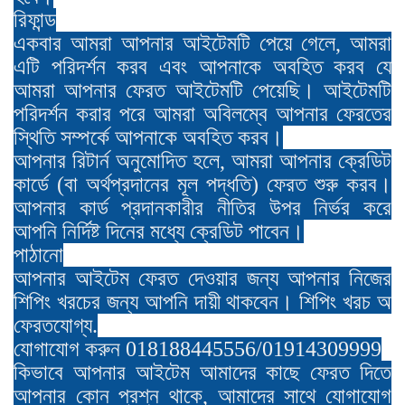
রিফান্ড
একবার আমরা আপনার আইটেমটি পেয়ে গেলে, আমরা
এটি পরিদর্শন করব এবং আপনাকে অবহিত করব যে
আমরা আপনার ফেরত আইটেমটি পেয়েছি। আইটেমটি
পরিদর্শন করার পরে আমরা অবিলম্বে আপনার ফেরতের
স্থিতি সম্পর্কে আপনাকে অবহিত করব।
আপনার রিটার্ন অনুমোদিত হলে, আমরা আপনার ক্রেডিট
কার্ডে (বা অর্থপ্রদানের মূল পদ্ধতি) ফেরত শুরু করব।
আপনার কার্ড প্রদানকারীর নীতির উপর নির্ভর করে
আপনি নির্দিষ্ট দিনের মধ্যে ক্রেডিট পাবেন।
পাঠানো
আপনার আইটেম ফেরত দেওয়ার জন্য আপনার নিজের
শিপিং খরচের জন্য আপনি দায়ী থাকবেন। শিপিং খরচ অ
ফেরতযোগ্য.
যোগাযোগ করুন 018188445556/01914309999
কিভাবে আপনার আইটেম আমাদের কাছে ফেরত দিতে
আপনার কোন প্রশ্ন থাকে, আমাদের সাথে যোগাযোগ