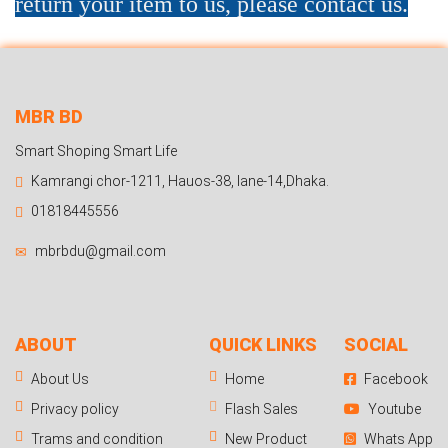
return your item to us, please contact us.
MBR BD
Smart Shoping Smart Life
Kamrangi chor-1211, Hauos-38, lane-14,Dhaka.
01818445556
mbrbdu@gmail.com
ABOUT
QUICK LINKS
SOCIAL
About Us
Home
Facebook
Privacy policy
Flash Sales
Youtube
Trams and condition
New Product
Whats App