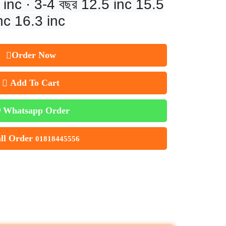
 inc · 3-4 বছর 12.5 inc 15.5
inc 16.3 inc
Order Now
Add To Cart
Whatsapp Order
ll Order
01818445556