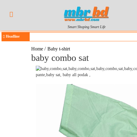
Smart Shoping Smart Life
Headline
/
Home
Baby t-shirt
baby combo sat