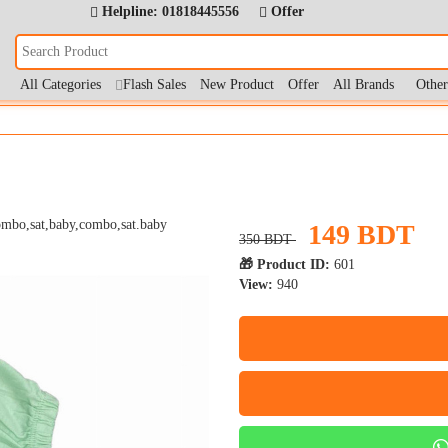
Helpline: 01818445556
Offer
All Categories
Flash Sales
New Product
Offer
All Brands
Othe
149 BDT
350 BDT
🎁 Product ID:
601
View:
940