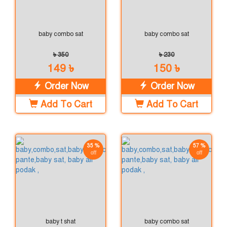
baby combo sat
baby combo sat
৳ 350
৳ 230
149 ৳
150 ৳
Order Now
Order Now
Add To Cart
Add To Cart
35 %
57 %
off
off
baby t shat
baby combo sat