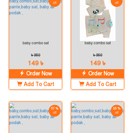
off
off
baby combo sat
baby combo sat
৳ 350
৳ 350
149 ৳
149 ৳
Order Now
Order Now
Add To Cart
Add To Cart
57 %
35 %
off
off