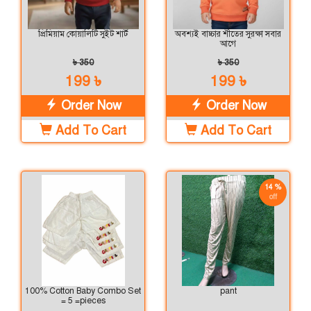
প্রিমিয়াম কোয়ালিটি সুইট শার্ট
অবশ্যই বাচ্চার শীতের সুরক্ষা সবার
আগে
৳ 350
৳ 350
199 ৳
199 ৳
Order Now
Order Now
Add To Cart
Add To Cart
14 %
off
100% Cotton Baby Combo Set
pant
= 5 =pieces