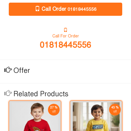
Call Order
01818445556
Call For Order
01818445556
Offer
Related Products
27 %
43 %
off
off