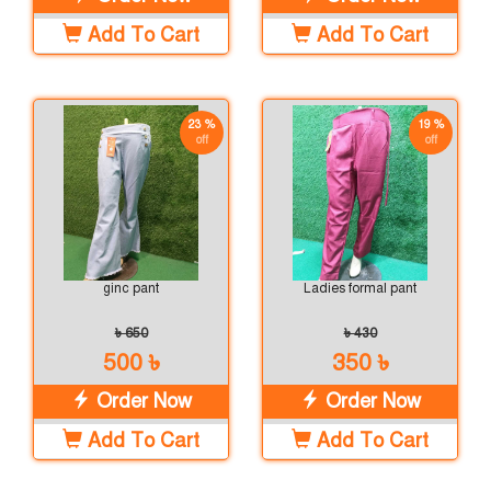
Add To Cart
Add To Cart
23 %
19 %
off
off
ginc pant
Ladies formal pant
৳ 650
৳ 430
500 ৳
350 ৳
Order Now
Order Now
Add To Cart
Add To Cart