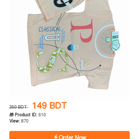
149 BDT
350 BDT
🎁 Product ID:
610
View:
870
Order Now