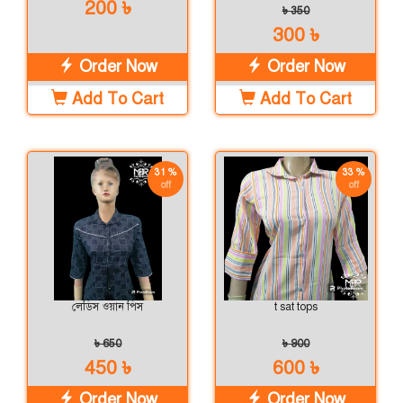
200 ৳
৳ 350
300 ৳
Order Now
Order Now
Add To Cart
Add To Cart
31 %
33 %
off
off
লেডিস ওয়ান পিস
t sat tops
৳ 650
৳ 900
450 ৳
600 ৳
Order Now
Order Now