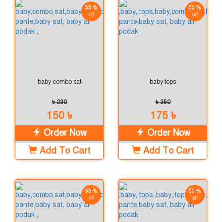
35 %
50 %
off
off
baby combo sat
baby tops
৳ 230
৳ 350
150 ৳
175 ৳
Order Now
Order Now
Add To Cart
Add To Cart
35 %
50 %
off
off