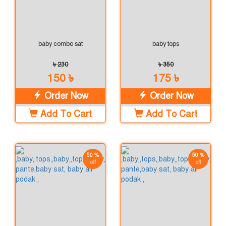
baby combo sat
baby tops
৳ 230
৳ 350
150 ৳
175 ৳
Order Now
Order Now
Add To Cart
Add To Cart
50 %
50 %
off
off