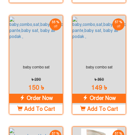
35 %
57 %
off
off
baby combo sat
baby combo sat
৳ 230
৳ 350
150 ৳
149 ৳
Order Now
Order Now
Add To Cart
Add To Cart
57 %
57 %