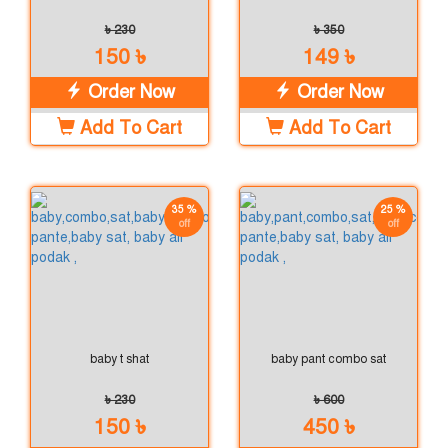
৳ 230
৳ 350
150 ৳
149 ৳
Order Now
Order Now
Add To Cart
Add To Cart
35 %
25 %
off
off
baby t shat
baby pant combo sat
৳ 230
৳ 600
150 ৳
450 ৳