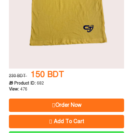
150 BDT
230 BDT
🎁 Product ID:
682
View:
476
Order Now
Add To Cart